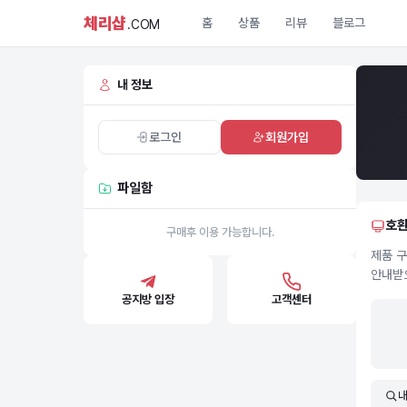
체리샵
홈
상품
리뷰
블로그
.COM
내 정보
로그인
회원가입
파일함
호
구매후 이용 가능합니다.
제품 구
안내받
공지방 입장
고객센터
내