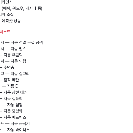
거리인식
 (애쉬, 위도우, 캐서디 등)
범위 조절
 예측샷 성능
어시스트
서 — 자동 점멸 근접 공격
서 — 자동 펄스
— 자동 우클릭
서 — 자동 역행
— 수면총
그 — 자동 갈고리
— 점착 폭탄
 — 자동 E
— 자동 광선 에임
— 자동 질풍참
 — 자동 섬광
— 자동 망령화
— 자동 매트릭스
트 — 자동 궁극기
 — 자동 바이러스