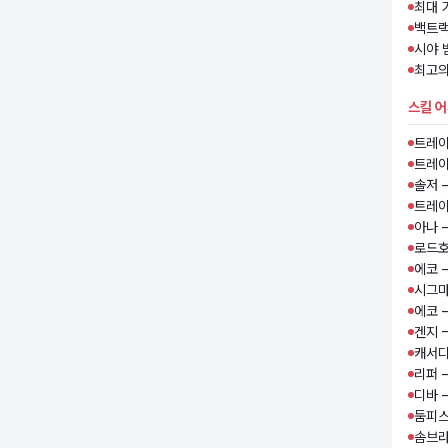
최대 
백트랙
시야 
최고의
스킬 
트레이
트레이
솔저 
트레이
아나 
로드호
에코 
시그마
에코 
겐지 
캐서디
리퍼 
디바 
둠피스
솜브라