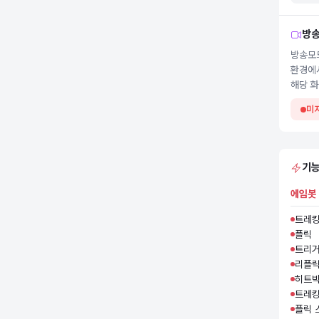
방
방송모드
환경에서
해당 
미
기
에임봇
트레
플릭
트리
리플
히트
트레킹
플릭 