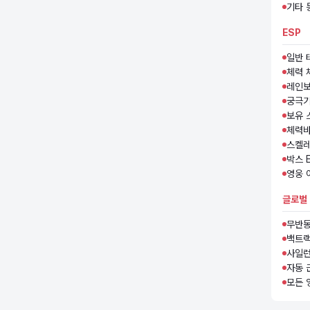
기타 
ESP
일반 
체력 
레인보
궁극기
보유 
체력
스켈레
박스 
영웅 
글로벌
무반
백트랙
사일런
자동 
모든 