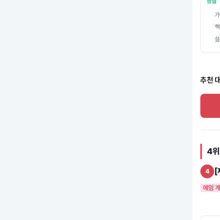
장점
가
핵
설
추천 대
4위
[
4
에임 개