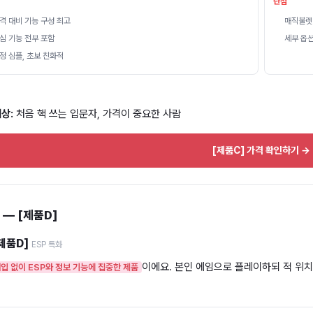
단점
격 대비 기능 구성 최고
매직불렛
심 기능 전부 포함
세부 옵
정 심플, 초보 친화적
상:
처음 핵 쓰는 입문자, 가격이 중요한 사람
[제품C] 가격 확인하기 →
 — [제품D]
제품D]
ESP 특화
이에요. 본인 에임으로 플레이하되 적 위치
입 없이 ESP와 정보 기능에 집중한 제품