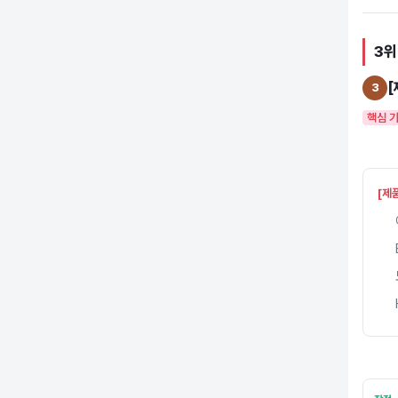
3위
[
3
핵심 
[제