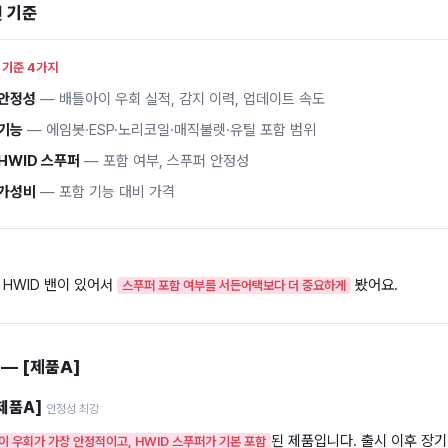
 기준
 기준 4가지
안정성
— 배틀아이 우회 실적, 감지 이력, 업데이트 속도
기능
— 에임봇·ESP·노리코일·매직불렛·유틸 포함 범위
HWID 스푸퍼
— 포함 여부, 스푸퍼 안정성
가성비
— 포함 기능 대비 가격
 HWID 밴이 있어서
봤어요.
스푸퍼 포함 여부를 서든어택보다 더 중요하게
 — [제품A]
제품A]
안정성 최강
된 제품입니다. 출시 이후 장기
이 우회가 가장 안정적이고, HWID 스푸퍼가 기본 포함