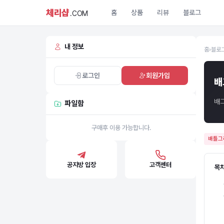
체리샵
홈
상품
리뷰
블로그
.COM
내 정보
홈
›
블로
로그인
회원가입
배
배그
파일함
구매후 이용 가능합니다.
배틀그
공지방 입장
고객센터
목