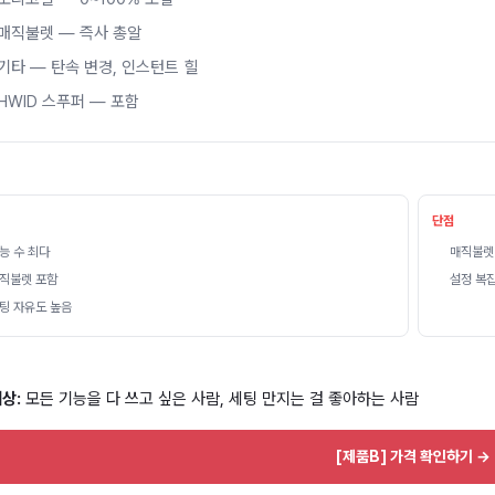
매직불렛 — 즉사 총알
기타 — 탄속 변경, 인스턴트 힐
HWID 스푸퍼 — 포함
단점
능 수 최다
매직불렛 
직불렛 포함
설정 복잡
팅 자유도 높음
상:
모든 기능을 다 쓰고 싶은 사람, 세팅 만지는 걸 좋아하는 사람
[제품B] 가격 확인하기 →