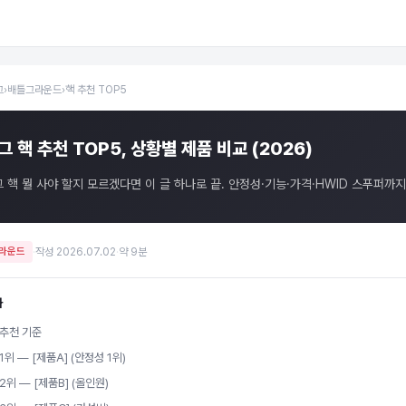
그
›
배틀그라운드
›
핵 추천 TOP5
그 핵 추천 TOP5, 상황별 제품 비교 (2026)
 핵 뭘 사야 할지 모르겠다면 이 글 하나로 끝. 안정성·기능·가격·HWID 스푸퍼
라운드
·
작성 2026.07.02
·
약 9분
차
추천 기준
1위 — [제품A] (안정성 1위)
2위 — [제품B] (올인원)