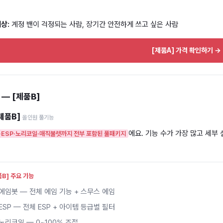
상:
계정 밴이 걱정되는 사람, 장기간 안전하게 쓰고 싶은 사람
[제품A] 가격 확인하기 →
 — [제품B]
제품B]
올인원 풀기능
에요. 기능 수가 가장 많고 세부
·ESP·노리코일·매직불렛까지 전부 포함된 풀패키지
품B] 주요 기능
에임봇 — 전체 에임 기능 + 스무스 에임
ESP — 전체 ESP + 아이템 등급별 필터
노리코일 — 0~100% 조절