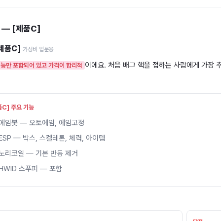
 — [제품C]
제품C]
가성비 입문용
이에요. 처음 배그 핵을 접하는 사람에게 가장 
기능만 포함되어 있고 가격이 합리적
품C] 주요 기능
에임봇 — 오토에임, 에임고정
ESP — 박스, 스켈레톤, 체력, 아이템
노리코일 — 기본 반동 제거
HWID 스푸퍼 — 포함