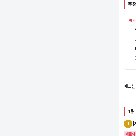
추천
평가
배그는
1위
[
1
배틀아