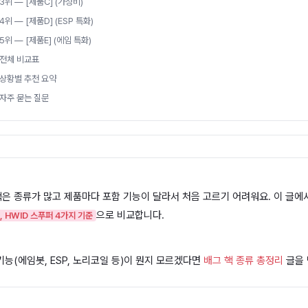
3위 — [제품C] (가성비)
4위 — [제품D] (ESP 특화)
5위 — [제품E] (에임 특화)
전체 비교표
상황별 추천 요약
자주 묻는 질문
핵은 종류가 많고 제품마다 포함 기능이 달라서 처음 고르기 어려워요. 이 글에서
으로 비교합니다.
, HWID 스푸퍼 4가지 기준
기능(에임봇, ESP, 노리코일 등)이 뭔지 모르겠다면
배그 핵 종류 총정리
글을 