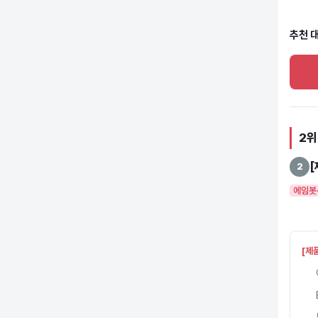
추천 대
2위
[
2
에임봇
[제