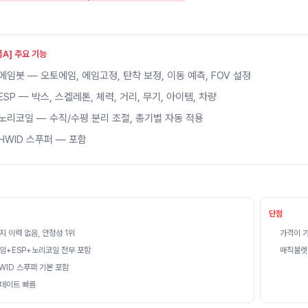
품A] 주요 기능
에임봇 — 오토에임, 에임고정, 탄착 보정, 이동 예측, FOV 설정
ESP — 박스, 스켈레톤, 체력, 거리, 무기, 아이템, 차량
노리코일 — 수직/수평 분리 조절, 총기별 자동 적용
HWID 스푸퍼 — 포함
단점
지 이력 없음, 안정성 1위
가격이 가
임+ESP+노리코일 전부 포함
매직불렛
WID 스푸퍼 기본 포함
데이트 빠름