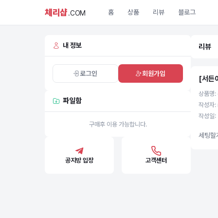
체리샵
홈
상품
리뷰
블로그
.COM
내 정보
리뷰
로그인
회원가입
[서든
상품명:
파일함
작성자: 
작성일: 
구매후 이용 가능합니다.
세팅할
공지방 입장
고객센터