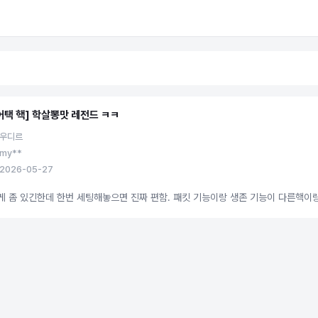
어택 핵] 학살뽕맛 레전드 ㅋㅋ
 우디르
my**
2026-05-27
게 좀 있긴한데 한번 세팅해놓으면 진짜 편함. 패킷 기능이랑 생존 기능이 다른핵이