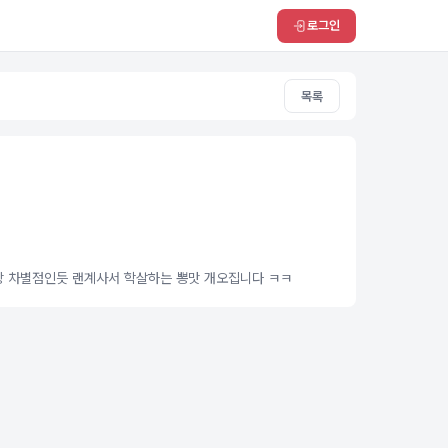
로그인
목록
랑 차별점인듯 랜계사서 학살하는 뽕맛 개오집니다 ㅋㅋ