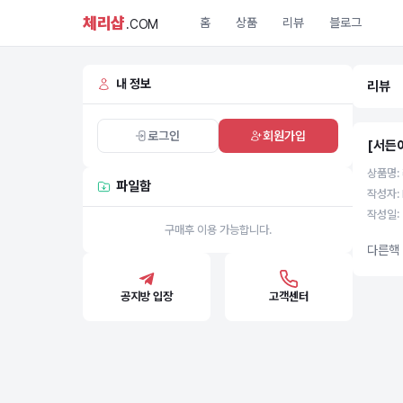
체리샵
홈
상품
리뷰
블로그
.COM
내 정보
리뷰
로그인
회원가입
[서든
상품명:
파일함
작성자: 
작성일: 
구매후 이용 가능합니다.
다른핵 
공지방 입장
고객센터