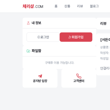
체리샵
홈
상품
리뷰
블로그
.COM
내 정보
리뷰
로그인
회원가입
[서든
상품명: 
파일함
작성자: 
작성일: 
구매후 이용 가능합니다.
안걸리
공지방 입장
고객센터