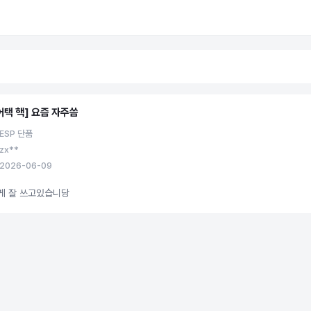
어택 핵] 요즘 자주씀
ESP 단품
zx**
2026-06-09
게 잘 쓰고있습니당