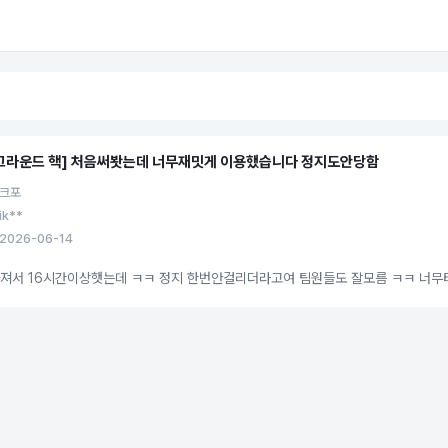
그라운드 핵] 처음써봣는데 너무재밋게 이용했습니다 정지도안당함
 크포
ik**
2026-06-14
빠져서 16시간이상햇는데 ㅋㅋ 정지 한번안걸리더라고여 팀원들도 잘모름 ㅋㅋ 너