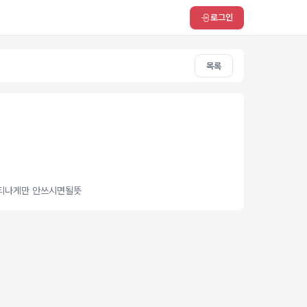
로그인
목록
무티나게만 안쓰시면될뜻