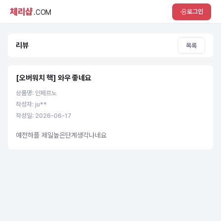
체리샵
로그인
.COM
리뷰
목록
[오버워치 핵] 와우 좋네요
상품명: 인페르노
작성자: ju**
작성일: 2026-06-17
예전하플 제일높은단계생각나네요