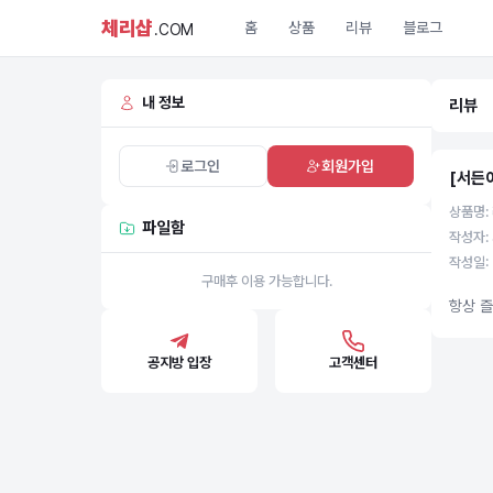
체리샵
홈
상품
리뷰
블로그
.COM
내 정보
리뷰
로그인
회원가입
[서든
상품명:
파일함
작성자: 
작성일: 
구매후 이용 가능합니다.
항상 
공지방 입장
고객센터