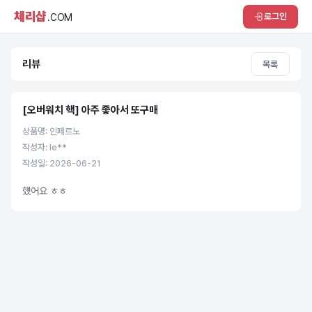
체리샵
로그인
.COM
리뷰
목록
[오버워치 핵] 아주 좋아서 또구매
상품명: 인페르노
작성자: le**
작성일: 2026-06-21
헀어요 ㅎㅎ