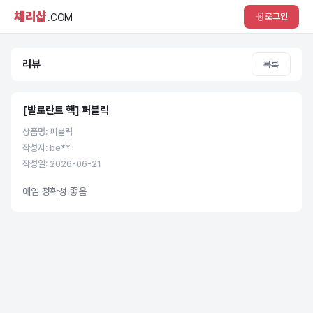
체리샵
로그인
.COM
리뷰
목록
[발로란트 핵] 퍼블릭
상품명: 퍼블릭
작성자: be**
작성일: 2026-06-21
에임 정확성 좋음