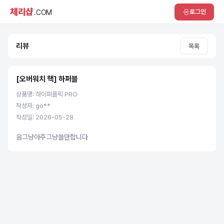
체리샵
로그인
.COM
리뷰
목록
[오버워치 핵] 하퍼블
상품명: 하이퍼플릭 PRO
작성자: go**
작성일: 2026-05-28
음그냥아주그냥쓸만합니다