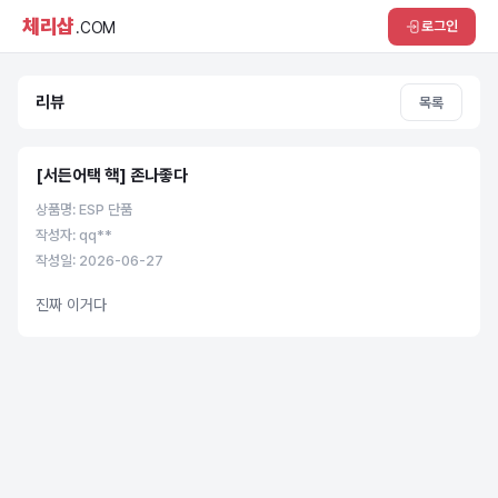
체리샵
로그인
.COM
리뷰
목록
[서든어택 핵] 존나좋다
상품명: ESP 단품
작성자: qq**
작성일: 2026-06-27
진짜 이거다