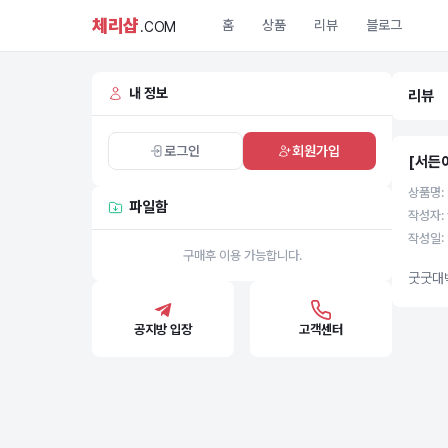
체리샵
홈
상품
리뷰
블로그
.COM
내 정보
리뷰
로그인
회원가입
[서든
상품명:
파일함
작성자: 
작성일: 
구매후 이용 가능합니다.
굿굿대
공지방 입장
고객센터