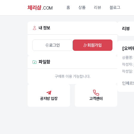
체리샵
홈
상품
리뷰
블로그
.COM
내 정보
리뷰
로그인
회원가입
[오버
상품명:
파일함
작성자: 
작성일: 
구매후 이용 가능합니다.
인페르
공지방 입장
고객센터