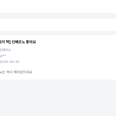
워치 핵] 인페르노 좋아요
 인페르노
ja**
2026-06-30
노는 역시 체리샵이네요