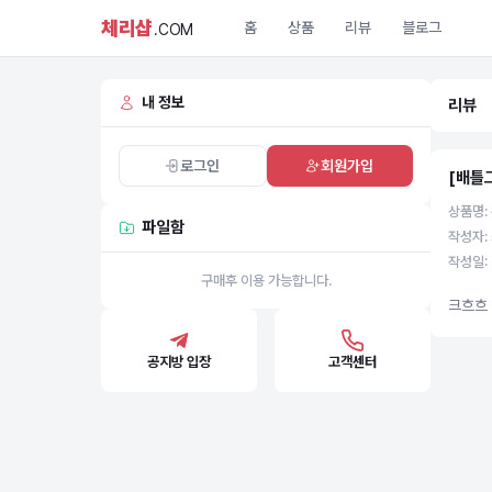
체리샵
홈
상품
리뷰
블로그
.COM
내 정보
리뷰
로그인
회원가입
[배틀
상품명:
파일함
작성자: 
작성일: 
구매후 이용 가능합니다.
크흐흐
공지방 입장
고객센터