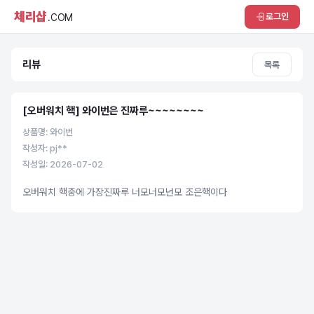
체리샵
로그인
.COM
리뷰
목록
[오버워치 핵] 와이번은 진짜루~~~~~~~~
상품명: 와이번
작성자: pj**
작성일: 2026-07-02
오버워치 핵중에 가장진짜루 너모너모넌모 조은핵이다