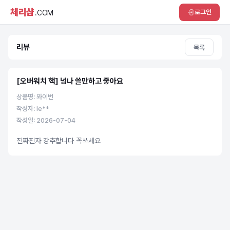
체리샵
로그인
.COM
리뷰
목록
[오버워치 핵] 넘나 쓸만하고 좋아요
상품명: 와이번
작성자: le**
작성일: 2026-07-04
진짜진자 강추합니다 꼭쓰세요