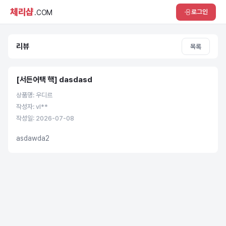
체리샵
로그인
.COM
리뷰
목록
[서든어택 핵] dasdasd
상품명: 우디르
작성자: vl**
작성일: 2026-07-08
asdawda2