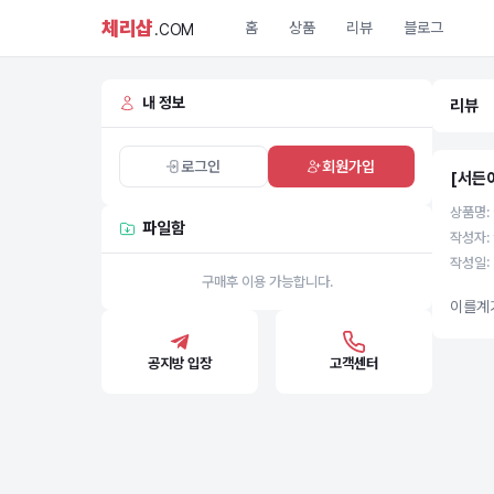
체리샵
홈
상품
리뷰
블로그
.COM
내 정보
리뷰
로그인
회원가입
[서든
상품명:
파일함
작성자: 
작성일: 
구매후 이용 가능합니다.
이를계
공지방 입장
고객센터