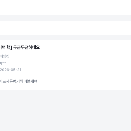
어택 핵] 두근두근하네요
 에임킹
tj**
2026-05-31
기로서든랭커찍어볼게여