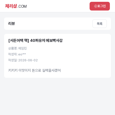
체리샵
로그인
.COM
리뷰
목록
[서든어택 핵] 40퍼유저 에보빡사감
상품명: 에임킹
작성자: eo**
작성일: 2026-06-02
키키키 이맛이지 돈으로 실력을사겠어