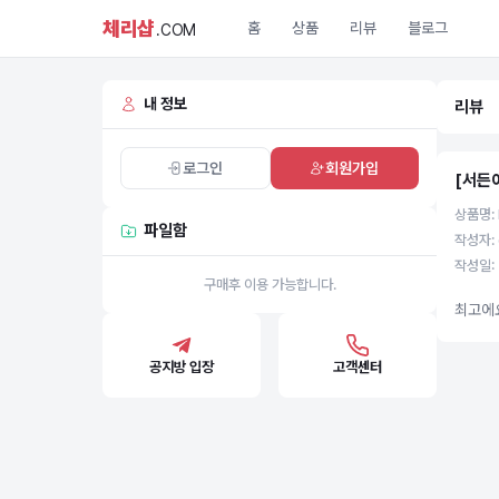
체리샵
홈
상품
리뷰
블로그
.COM
내 정보
리뷰
로그인
회원가입
[서든
상품명: 
파일함
작성자: 
작성일: 
구매후 이용 가능합니다.
최고에요
공지방 입장
고객센터