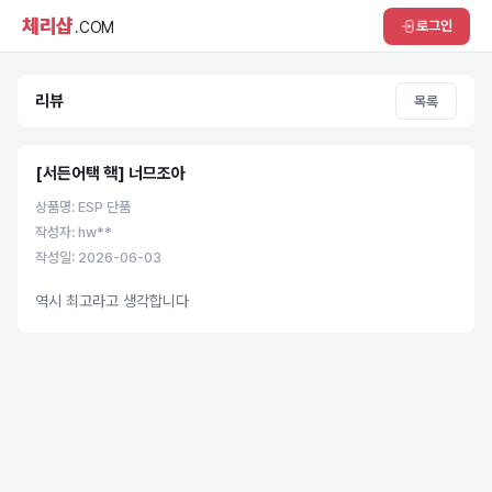
체리샵
로그인
.COM
리뷰
목록
[서든어택 핵] 너므조아
상품명: ESP 단품
작성자: hw**
작성일: 2026-06-03
역시 최고라고 생각합니다