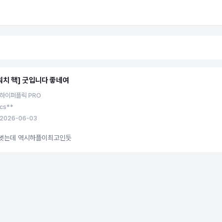
워치 핵] 굿입니다 좋네여
 하이퍼플릭 PRO
cs**
2026-06-03
썻는데 역시하플이최고인듯