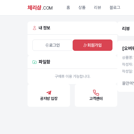
체리샵
홈
상품
리뷰
블로그
.COM
내 정보
리뷰
로그인
회원가입
[오버
상품명:
파일함
작성자: 
작성일: 
구매후 이용 가능합니다.
올만에
공지방 입장
고객센터