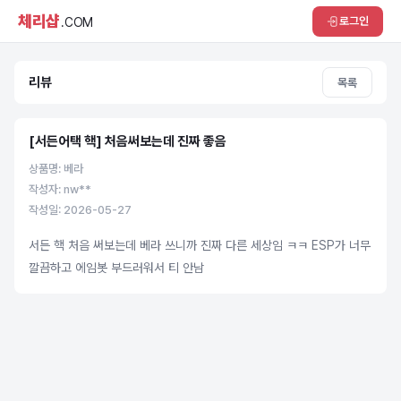
체리샵
로그인
.COM
리뷰
목록
[서든어택 핵] 처음써보는데 진짜 좋음
상품명: 베라
작성자: nw**
작성일: 2026-05-27
서든 핵 처음 써보는데 베라 쓰니까 진짜 다른 세상임 ㅋㅋ ESP가 너무
깔끔하고 에임봇 부드러워서 티 안남