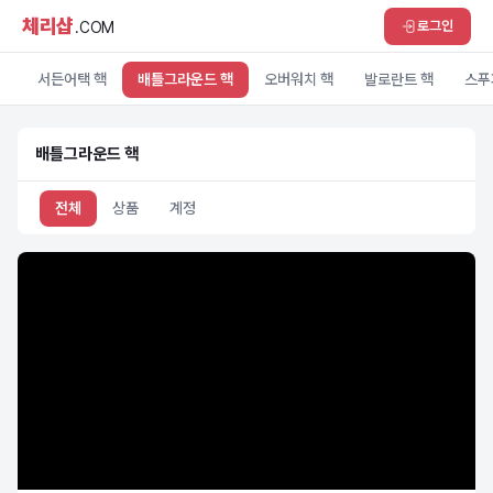
체리샵
로그인
.COM
서든어택 핵
배틀그라운드 핵
오버워치 핵
발로란트 핵
스푸
배틀그라운드 핵
전체
상품
계정