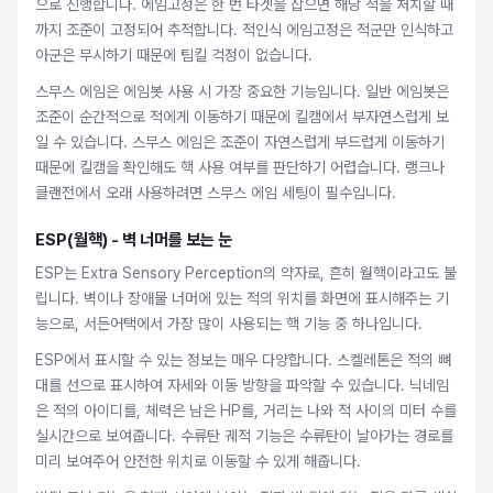
으로 진행합니다. 에임고정은 한 번 타겟을 잡으면 해당 적을 처치할 때
까지 조준이 고정되어 추적합니다. 적인식 에임고정은 적군만 인식하고
아군은 무시하기 때문에 팀킬 걱정이 없습니다.
스무스 에임은 에임봇 사용 시 가장 중요한 기능입니다. 일반 에임봇은
조준이 순간적으로 적에게 이동하기 때문에 킬캠에서 부자연스럽게 보
일 수 있습니다. 스무스 에임은 조준이 자연스럽게 부드럽게 이동하기
때문에 킬캠을 확인해도 핵 사용 여부를 판단하기 어렵습니다. 랭크나
클랜전에서 오래 사용하려면 스무스 에임 세팅이 필수입니다.
ESP(월핵) - 벽 너머를 보는 눈
ESP는 Extra Sensory Perception의 약자로, 흔히 월핵이라고도 불
립니다. 벽이나 장애물 너머에 있는 적의 위치를 화면에 표시해주는 기
능으로, 서든어택에서 가장 많이 사용되는 핵 기능 중 하나입니다.
ESP에서 표시할 수 있는 정보는 매우 다양합니다. 스켈레톤은 적의 뼈
대를 선으로 표시하여 자세와 이동 방향을 파악할 수 있습니다. 닉네임
은 적의 아이디를, 체력은 남은 HP를, 거리는 나와 적 사이의 미터 수를
실시간으로 보여줍니다. 수류탄 궤적 기능은 수류탄이 날아가는 경로를
미리 보여주어 안전한 위치로 이동할 수 있게 해줍니다.