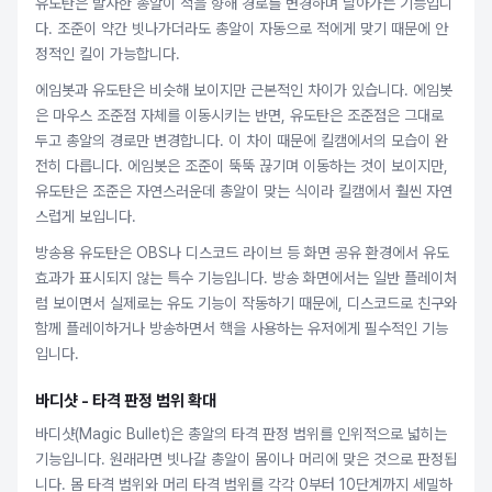
유도탄은 발사한 총알이 적을 향해 경로를 변경하며 날아가는 기능입니
다. 조준이 약간 빗나가더라도 총알이 자동으로 적에게 맞기 때문에 안
정적인 킬이 가능합니다.
에임봇과 유도탄은 비슷해 보이지만 근본적인 차이가 있습니다. 에임봇
은 마우스 조준점 자체를 이동시키는 반면, 유도탄은 조준점은 그대로
두고 총알의 경로만 변경합니다. 이 차이 때문에 킬캠에서의 모습이 완
전히 다릅니다. 에임봇은 조준이 뚝뚝 끊기며 이동하는 것이 보이지만,
유도탄은 조준은 자연스러운데 총알이 맞는 식이라 킬캠에서 훨씬 자연
스럽게 보입니다.
방송용 유도탄은 OBS나 디스코드 라이브 등 화면 공유 환경에서 유도
효과가 표시되지 않는 특수 기능입니다. 방송 화면에서는 일반 플레이처
럼 보이면서 실제로는 유도 기능이 작동하기 때문에, 디스코드로 친구와
함께 플레이하거나 방송하면서 핵을 사용하는 유저에게 필수적인 기능
입니다.
바디샷 - 타격 판정 범위 확대
바디샷(Magic Bullet)은 총알의 타격 판정 범위를 인위적으로 넓히는
기능입니다. 원래라면 빗나갈 총알이 몸이나 머리에 맞은 것으로 판정됩
니다. 몸 타격 범위와 머리 타격 범위를 각각 0부터 10단계까지 세밀하