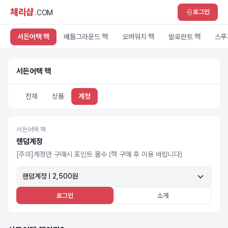
체리샵
로그인
.COM
서든어택 핵
배틀그라운드 핵
오버워치 핵
발로란트 핵
스푸
서든어택 핵
전체
상품
계정
서든어택 핵
랜덤계정
[주의]계정만 구매시 포인트 몰수 (핵 구매 후 이용 바랍니다)
랜덤계정 | 2,500원
로그인
소개