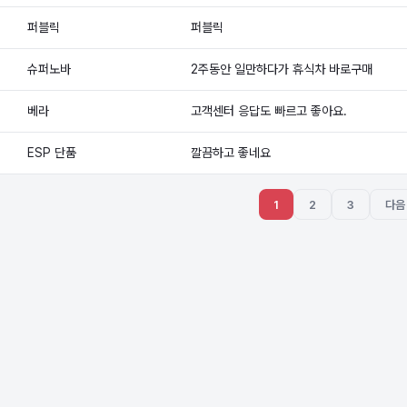
퍼블릭
퍼블릭
슈퍼노바
2주동안 일만하다가 휴식차 바로구매
베라
고객센터 응답도 빠르고 좋아요.
ESP 단품
깔끔하고 좋네요
1
2
3
다음