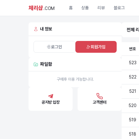
체리샵
홈
상품
리뷰
블로그
.COM
내 정보
전체 
로그인
회원가입
번호
523
파일함
522
구매후 이용 가능합니다.
521
공지방 입장
고객센터
520
519
518