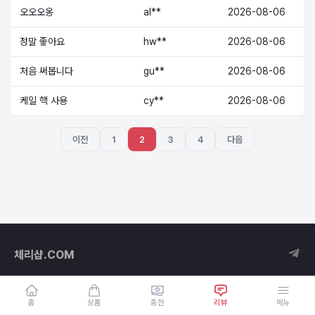
오오오옹
al**
2026-08-06
정말 좋아요
hw**
2026-08-06
처음 써봅니다
gu**
2026-08-06
케일 핵 사용
cy**
2026-08-06
이전
1
2
3
4
다음
체리샵.COM
홈
상품
충전
리뷰
메뉴